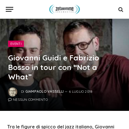
EVENTI
Giovanni Guidi e Fabrizio
Bosso in tour con “Not a
What”
DI
GIAMPAOLO VASSELLI
6 LUGLIO 2018
NESSUN COMMENTO
Tra le figure di spicco del jazz italiano, Giovanni