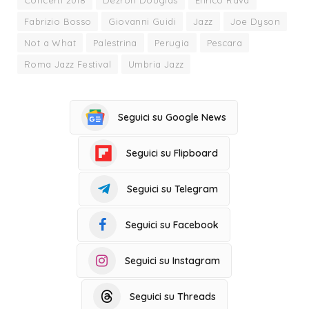
Concerti 2018
Dezron Douglas
Enrico Rava
Fabrizio Bosso
Giovanni Guidi
Jazz
Joe Dyson
Not a What
Palestrina
Perugia
Pescara
Roma Jazz Festival
Umbria Jazz
Seguici su Google News
Seguici su Flipboard
Seguici su Telegram
Seguici su Facebook
Seguici su Instagram
Seguici su Threads