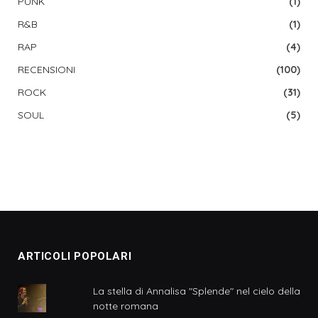
PUNK
(1)
R&B
(1)
RAP
(4)
RECENSIONI
(100)
ROCK
(31)
SOUL
(5)
ARTICOLI POPOLARI
La stella di Annalisa "Splende" nel cielo della
notte romana