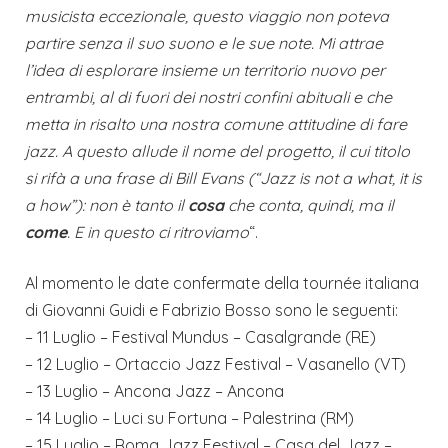
musicista eccezionale, questo viaggio non poteva
partire senza il suo suono e le sue note. Mi attrae
l’idea di esplorare insieme un territorio nuovo per
entrambi, al di fuori dei nostri confini abituali e che
metta in risalto una nostra comune attitudine di fare
jazz. A questo allude il nome del progetto, il cui titolo
si rifà a una frase di Bill Evans (“Jazz is not a what, it is
a how”): non è tanto il
cosa
che conta, quindi, ma il
come
. E in questo ci ritroviamo
“.
Al momento le date confermate della tournée italiana
di Giovanni Guidi e Fabrizio Bosso sono le seguenti:
– 11 Luglio – Festival Mundus – Casalgrande (RE)
– 12 Luglio – Ortaccio Jazz Festival – Vasanello (VT)
– 13 Luglio – Ancona Jazz – Ancona
– 14 Luglio – Luci su Fortuna – Palestrina (RM)
– 15 Luglio – Roma Jazz Festival – Casa del Jazz –