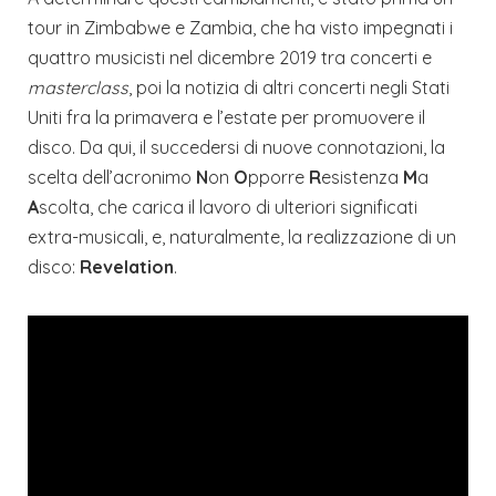
tour in Zimbabwe e Zambia, che ha visto impegnati i
quattro musicisti nel dicembre 2019 tra concerti e
masterclass
, poi la notizia di altri concerti negli Stati
Uniti fra la primavera e l’estate per promuovere il
disco. Da qui, il succedersi di nuove connotazioni, la
scelta dell’acronimo
N
on
O
pporre
R
esistenza
M
a
A
scolta, che carica il lavoro di ulteriori significati
extra-musicali, e, naturalmente, la realizzazione di un
disco:
Revelation
.