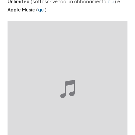
Unlimited
(sottoscrivendo un abbonamento
qui
) e
Apple Music
(
qui
).