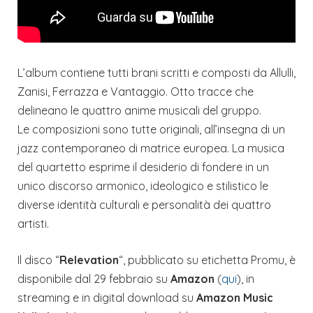
L’album contiene tutti brani scritti e composti da Allulli,
Zanisi, Ferrazza e Vantaggio. Otto tracce che
delineano le quattro anime musicali del gruppo.
Le composizioni sono tutte originali, all’insegna di un
jazz contemporaneo di matrice europea. La musica
del quartetto esprime il desiderio di fondere in un
unico discorso armonico, ideologico e stilistico le
diverse identità culturali e personalità dei quattro
artisti.
Il disco “
Relevation
“, pubblicato su etichetta Promu, è
disponibile dal 29 febbraio su
Amazon
(
qui
), in
streaming e in digital download su
Amazon Music