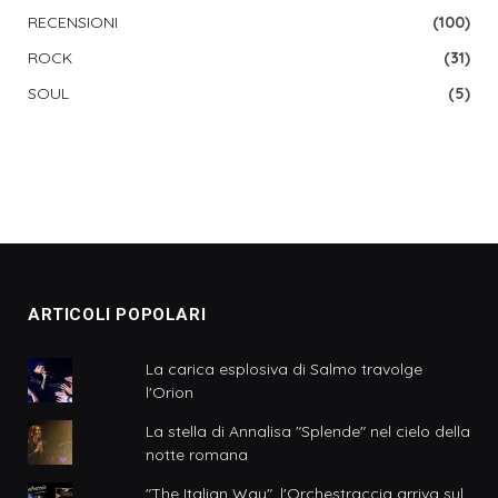
RECENSIONI
(100)
ROCK
(31)
SOUL
(5)
ARTICOLI POPOLARI
La carica esplosiva di Salmo travolge
l'Orion
La stella di Annalisa "Splende" nel cielo della
notte romana
"The Italian Way", l'Orchestraccia arriva sul