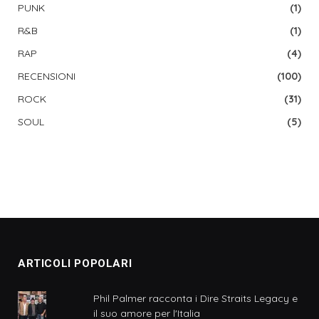
PUNK
(1)
R&B
(1)
RAP
(4)
RECENSIONI
(100)
ROCK
(31)
SOUL
(5)
ARTICOLI POPOLARI
Phil Palmer racconta i Dire Straits Legacy e
il suo amore per l'Italia