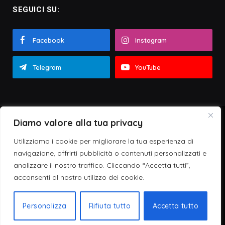
SEGUICI SU:
Facebook
Instagram
Telegram
YouTube
Diamo valore alla tua privacy
Web Partner
© Zeta Emme - Zona Musica
Forma e contenuti del sito sono proprietà intellettuali riservate.
Utilizziamo i cookie per migliorare la tua esperienza di
È vietata la riproduzione e l'uso delle immagini senza previo
navigazione, offrirti pubblicità o contenuti personalizzati e
consenso
analizzare il nostro traffico. Cliccando “Accetta tutti”,
acconsenti al nostro utilizzo dei cookie.
HOME
CHI SIAMO
CONTATTI
PRIVACY & COOKIE POLICY
SOSTIENICI
STORE
Personalizza
Rifiuta tutto
Accetta tutto
AREA RISERVATA