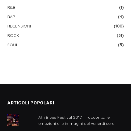
R&B
(1)
RAP
(4)
RECENSIONI
(100)
ROCK
(31)
SOUL
(5)
ARTICOLI POPOLARI
Atri Blues Festival 2017, il racconto, le
emozioni e le immagini del venerdì sera