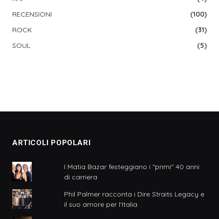
RECENSIONI
(100)
ROCK
(31)
SOUL
(5)
ARTICOLI POPOLARI
I Matia Bazar festeggiano i "primi" 40 anni
di carriera
Phil Palmer racconta i Dire Straits Legacy e
il suo amore per l'Italia