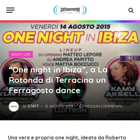
NIGHT LIFE
“One night in Ibiza”, a La
Rotonda di Terracina un
Ferragosto dance
DI
STAFF
12 AGOSTO 2015
NESSUN COMMENTO
Una vera e propria one night, ideata da Roberto