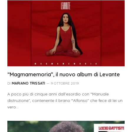
“Magmamemoria”, il nuovo album di Levante
DI
MARIANO TRISSATI
9 OTTOBRE 2019
A poco più di cinque anni dall’esordio con “Manuale
distruzione”, contenente il brano “Alfonso” che fece di lei un
vero…